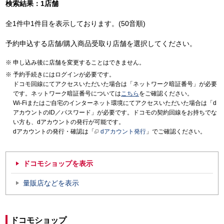
検索結果：1店舗
全1件中1件目を表示しております。(50音順)
予約申込する店舗/購入商品受取り店舗を選択してください。
申し込み後に店舗を変更することはできません。
予約手続きにはログインが必要です。
ドコモ回線にてアクセスいただいた場合は「ネットワーク暗証番号」が必要
です。ネットワーク暗証番号については
こちら
をご確認ください。
Wi-Fiまたはご自宅のインターネット環境にてアクセスいただいた場合は「d
アカウントのID／パスワード」が必要です。ドコモの契約回線をお持ちでな
い方も、dアカウントの発行が可能です。
dアカウントの発行・確認は「
dアカウント発行
」でご確認ください。
ドコモショップを表示
量販店などを表示
ドコモショップ