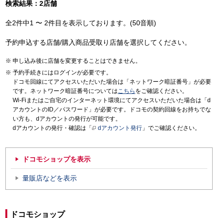
検索結果：2店舗
全2件中1 〜 2件目を表示しております。(50音順)
予約申込する店舗/購入商品受取り店舗を選択してください。
申し込み後に店舗を変更することはできません。
予約手続きにはログインが必要です。
ドコモ回線にてアクセスいただいた場合は「ネットワーク暗証番号」が必要
です。ネットワーク暗証番号については
こちら
をご確認ください。
Wi-Fiまたはご自宅のインターネット環境にてアクセスいただいた場合は「d
アカウントのID／パスワード」が必要です。ドコモの契約回線をお持ちでな
い方も、dアカウントの発行が可能です。
dアカウントの発行・確認は「
dアカウント発行
」でご確認ください。
ドコモショップを表示
量販店などを表示
ドコモショップ