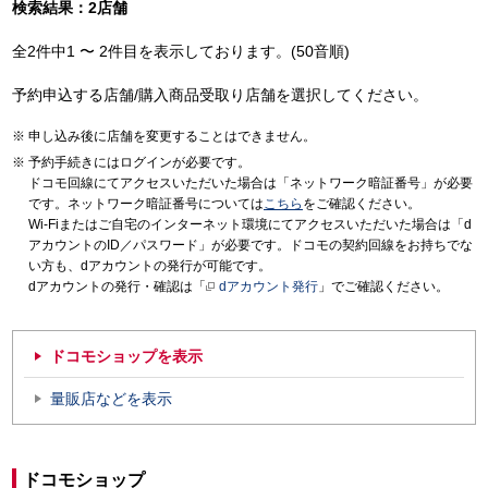
検索結果：2店舗
全2件中1 〜 2件目を表示しております。(50音順)
予約申込する店舗/購入商品受取り店舗を選択してください。
申し込み後に店舗を変更することはできません。
予約手続きにはログインが必要です。
ドコモ回線にてアクセスいただいた場合は「ネットワーク暗証番号」が必要
です。ネットワーク暗証番号については
こちら
をご確認ください。
Wi-Fiまたはご自宅のインターネット環境にてアクセスいただいた場合は「d
アカウントのID／パスワード」が必要です。ドコモの契約回線をお持ちでな
い方も、dアカウントの発行が可能です。
dアカウントの発行・確認は「
dアカウント発行
」でご確認ください。
ドコモショップを表示
量販店などを表示
ドコモショップ