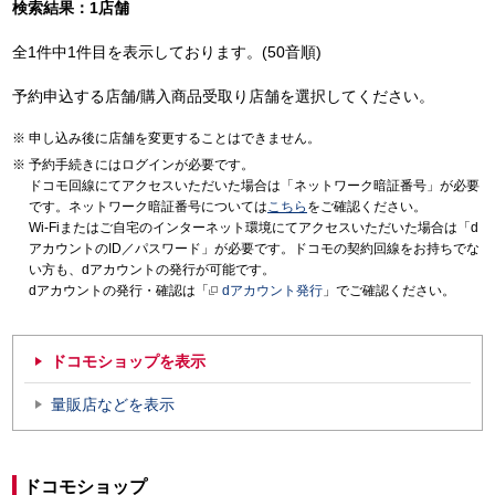
検索結果：1店舗
全1件中1件目を表示しております。(50音順)
予約申込する店舗/購入商品受取り店舗を選択してください。
申し込み後に店舗を変更することはできません。
予約手続きにはログインが必要です。
ドコモ回線にてアクセスいただいた場合は「ネットワーク暗証番号」が必要
です。ネットワーク暗証番号については
こちら
をご確認ください。
Wi-Fiまたはご自宅のインターネット環境にてアクセスいただいた場合は「d
アカウントのID／パスワード」が必要です。ドコモの契約回線をお持ちでな
い方も、dアカウントの発行が可能です。
dアカウントの発行・確認は「
dアカウント発行
」でご確認ください。
ドコモショップを表示
量販店などを表示
ドコモショップ