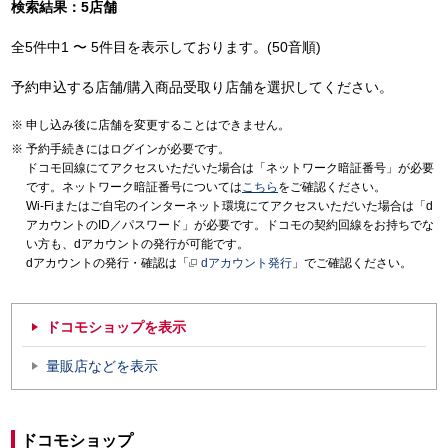
検索結果：5店舗
全5件中1 〜 5件目を表示しております。(50音順)
予約申込する店舗/購入商品受取り店舗を選択してください。
申し込み後に店舗を変更することはできません。
予約手続きにはログインが必要です。
ドコモ回線にてアクセスいただいた場合は「ネットワーク暗証番号」が必要
です。ネットワーク暗証番号については
こちら
をご確認ください。
Wi-Fiまたはご自宅のインターネット環境にてアクセスいただいた場合は「d
アカウントのID／パスワード」が必要です。ドコモの契約回線をお持ちでな
い方も、dアカウントの発行が可能です。
dアカウントの発行・確認は「
dアカウント発行
」でご確認ください。
ドコモショップを表示
量販店などを表示
ドコモショップ