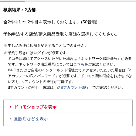
検索結果：2店舗
全2件中1 〜 2件目を表示しております。(50音順)
予約申込する店舗/購入商品受取り店舗を選択してください。
申し込み後に店舗を変更することはできません。
予約手続きにはログインが必要です。
ドコモ回線にてアクセスいただいた場合は「ネットワーク暗証番号」が必要
です。ネットワーク暗証番号については
こちら
をご確認ください。
Wi-Fiまたはご自宅のインターネット環境にてアクセスいただいた場合は「d
アカウントのID／パスワード」が必要です。ドコモの契約回線をお持ちでな
い方も、dアカウントの発行が可能です。
dアカウントの発行・確認は「
dアカウント発行
」でご確認ください。
ドコモショップを表示
量販店などを表示