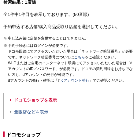
検索結果：1店舗
全1件中1件目を表示しております。(50音順)
予約申込する店舗/購入商品受取り店舗を選択してください。
申し込み後に店舗を変更することはできません。
予約手続きにはログインが必要です。
ドコモ回線にてアクセスいただいた場合は「ネットワーク暗証番号」が必要
です。ネットワーク暗証番号については
こちら
をご確認ください。
Wi-Fiまたはご自宅のインターネット環境にてアクセスいただいた場合は「d
アカウントのID／パスワード」が必要です。ドコモの契約回線をお持ちでな
い方も、dアカウントの発行が可能です。
dアカウントの発行・確認は「
dアカウント発行
」でご確認ください。
ドコモショップを表示
量販店などを表示
ドコモショップ