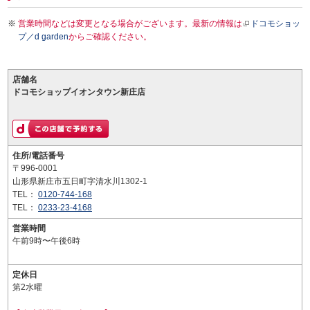
営業時間などは変更となる場合がございます。最新の情報は
ドコモショッ
プ／d garden
からご確認ください。
店舗名
ドコモショップイオンタウン新庄店
住所/電話番号
〒996-0001
山形県新庄市五日町字清水川1302-1
TEL：
0120-744-168
TEL：
0233-23-4168
営業時間
午前9時〜午後6時
定休日
第2水曜