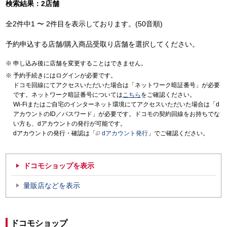
検索結果：2店舗
全2件中1 〜 2件目を表示しております。(50音順)
予約申込する店舗/購入商品受取り店舗を選択してください。
申し込み後に店舗を変更することはできません。
予約手続きにはログインが必要です。
ドコモ回線にてアクセスいただいた場合は「ネットワーク暗証番号」が必要
です。ネットワーク暗証番号については
こちら
をご確認ください。
Wi-Fiまたはご自宅のインターネット環境にてアクセスいただいた場合は「d
アカウントのID／パスワード」が必要です。ドコモの契約回線をお持ちでな
い方も、dアカウントの発行が可能です。
dアカウントの発行・確認は「
dアカウント発行
」でご確認ください。
ドコモショップを表示
量販店などを表示
ドコモショップ