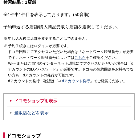
検索結果：1店舗
全1件中1件目を表示しております。(50音順)
予約申込する店舗/購入商品受取り店舗を選択してください。
申し込み後に店舗を変更することはできません。
予約手続きにはログインが必要です。
ドコモ回線にてアクセスいただいた場合は「ネットワーク暗証番号」が必要
です。ネットワーク暗証番号については
こちら
をご確認ください。
Wi-Fiまたはご自宅のインターネット環境にてアクセスいただいた場合は「d
アカウントのID／パスワード」が必要です。ドコモの契約回線をお持ちでな
い方も、dアカウントの発行が可能です。
dアカウントの発行・確認は「
dアカウント発行
」でご確認ください。
ドコモショップを表示
量販店などを表示
ドコモショップ