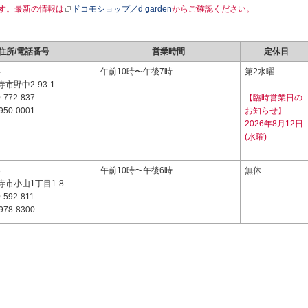
す。最新の情報は
ドコモショップ／d garden
からご確認ください。
住所/電話番号
営業時間
定休日
4
午前10時〜午後7時
第2水曜
市野中2-93-1
-772-837
【臨時営業日の
950-0001
お知らせ】
2026年8月12日
(水曜)
3
午前10時〜午後6時
無休
市小山1丁目1-8
-592-811
978-8300