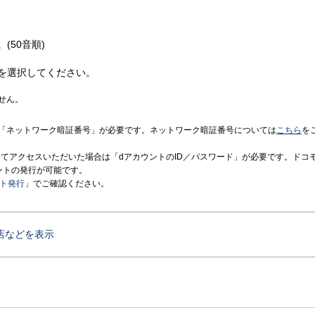
(50音順)
を選択してください。
せん。
「ネットワーク暗証番号」が必要です。ネットワーク暗証番号については
こちら
を
境にてアクセスいただいた場合は「dアカウントのID／パスワード」が必要です。ドコ
ントの発行が可能です。
ント発行
」でご確認ください。
店などを表示