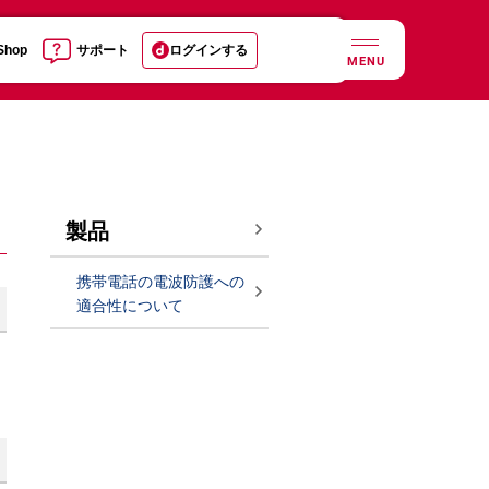
 Shop
サポート
ログインする
MENU
製品
携帯電話の電波防護への
適合性について