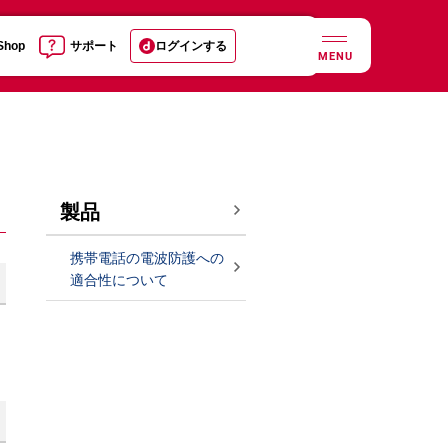
 Shop
サポート
ログインする
MENU
製品
携帯電話の電波防護への
適合性について