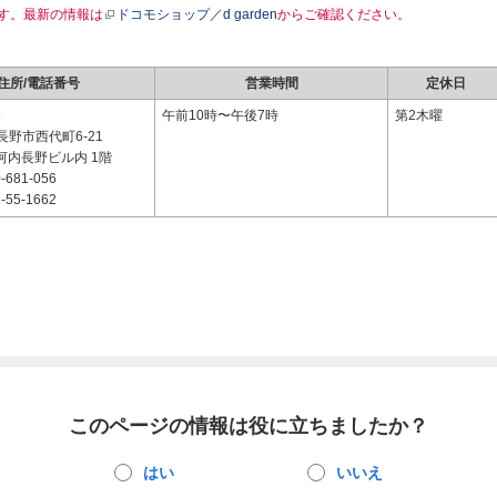
す。最新の情報は
ドコモショップ／d garden
からご確認ください。
住所/電話番号
営業時間
定休日
6
午前10時〜午後7時
第2木曜
野市西代町6-21
河内長野ビル内 1階
-681-056
-55-1662
このページの情報は役に立ちましたか？
はい
いいえ