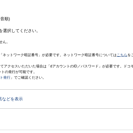
音順)
を選択してください。
せん。
「ネットワーク暗証番号」が必要です。ネットワーク暗証番号については
こちら
を
境にてアクセスいただいた場合は「dアカウントのID／パスワード」が必要です。ドコ
ントの発行が可能です。
ント発行
」でご確認ください。
店などを表示