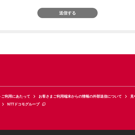
送信する
トご利用にあたって
お客さまご利用端末からの情報の外部送信について
見
NTTドコモグループ