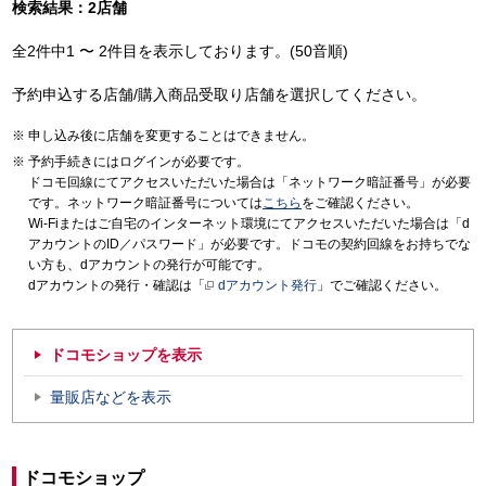
検索結果：2店舗
全2件中1 〜 2件目を表示しております。(50音順)
予約申込する店舗/購入商品受取り店舗を選択してください。
申し込み後に店舗を変更することはできません。
予約手続きにはログインが必要です。
ドコモ回線にてアクセスいただいた場合は「ネットワーク暗証番号」が必要
です。ネットワーク暗証番号については
こちら
をご確認ください。
Wi-Fiまたはご自宅のインターネット環境にてアクセスいただいた場合は「d
アカウントのID／パスワード」が必要です。ドコモの契約回線をお持ちでな
い方も、dアカウントの発行が可能です。
dアカウントの発行・確認は「
dアカウント発行
」でご確認ください。
ドコモショップを表示
量販店などを表示
ドコモショップ