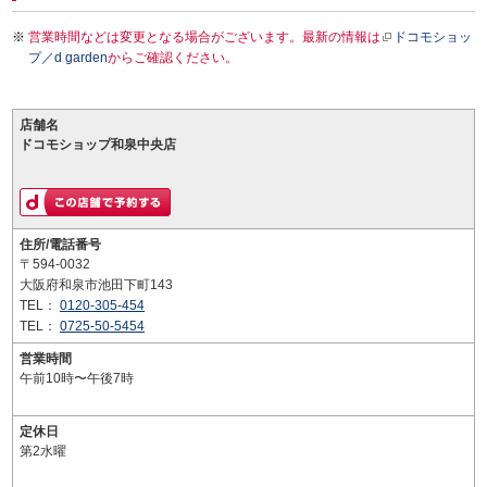
営業時間などは変更となる場合がございます。最新の情報は
ドコモショッ
プ／d garden
からご確認ください。
店舗名
ドコモショップ和泉中央店
住所/電話番号
〒594-0032
大阪府和泉市池田下町143
TEL：
0120-305-454
TEL：
0725-50-5454
営業時間
午前10時〜午後7時
定休日
第2水曜