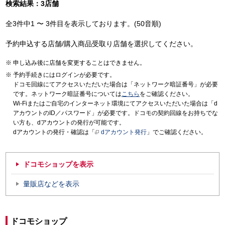
検索結果：3店舗
全3件中1 〜 3件目を表示しております。(50音順)
予約申込する店舗/購入商品受取り店舗を選択してください。
申し込み後に店舗を変更することはできません。
予約手続きにはログインが必要です。
ドコモ回線にてアクセスいただいた場合は「ネットワーク暗証番号」が必要
です。ネットワーク暗証番号については
こちら
をご確認ください。
Wi-Fiまたはご自宅のインターネット環境にてアクセスいただいた場合は「d
アカウントのID／パスワード」が必要です。ドコモの契約回線をお持ちでな
い方も、dアカウントの発行が可能です。
dアカウントの発行・確認は「
dアカウント発行
」でご確認ください。
ドコモショップを表示
量販店などを表示
ドコモショップ