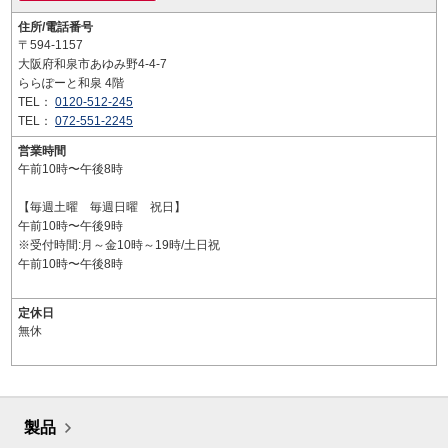
住所/電話番号
〒594-1157
大阪府和泉市あゆみ野4-4-7
ららぽーと和泉 4階
TEL：
0120-512-245
TEL：
072-551-2245
営業時間
午前10時〜午後8時
【毎週土曜 毎週日曜 祝日】
午前10時〜午後9時
※受付時間:月～金10時～19時/土日祝
午前10時〜午後8時
定休日
無休
製品