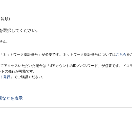
音順)
を選択してください。
せん。
「ネットワーク暗証番号」が必要です。ネットワーク暗証番号については
こちら
を
境にてアクセスいただいた場合は「dアカウントのID／パスワード」が必要です。ドコ
ントの発行が可能です。
ント発行
」でご確認ください。
店などを表示