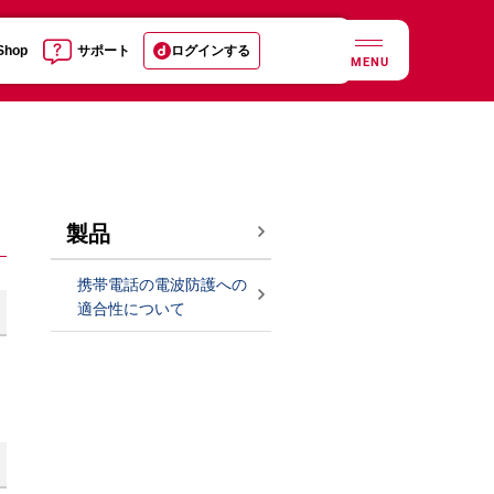
 Shop
サポート
ログインする
MENU
製品
携帯電話の電波防護への
適合性について