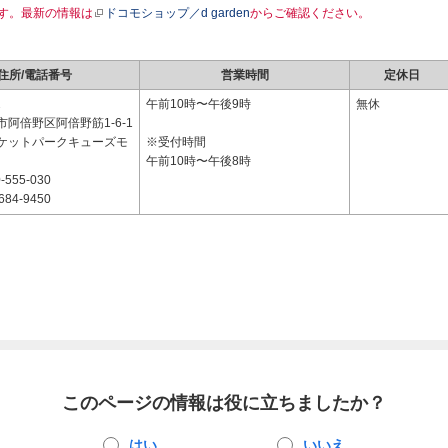
す。最新の情報は
ドコモショップ／d garden
からご確認ください。
住所/電話番号
営業時間
定休日
2
午前10時〜午後9時
無休
阿倍野区阿倍野筋1-6-1
ケットパークキューズモ
※受付時間
午前10時〜午後8時
-555-030
684-9450
このページの情報は役に立ちましたか？
はい
いいえ