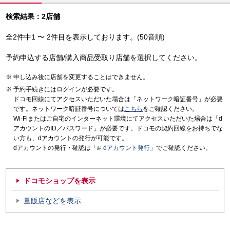
検索結果：2店舗
全2件中1 〜 2件目を表示しております。(50音順)
予約申込する店舗/購入商品受取り店舗を選択してください。
申し込み後に店舗を変更することはできません。
予約手続きにはログインが必要です。
ドコモ回線にてアクセスいただいた場合は「ネットワーク暗証番号」が必要
です。ネットワーク暗証番号については
こちら
をご確認ください。
Wi-Fiまたはご自宅のインターネット環境にてアクセスいただいた場合は「d
アカウントのID／パスワード」が必要です。ドコモの契約回線をお持ちでな
い方も、dアカウントの発行が可能です。
dアカウントの発行・確認は「
dアカウント発行
」でご確認ください。
ドコモショップを表示
量販店などを表示