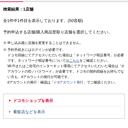
検索結果：1店舗
全1件中1件目を表示しております。(50音順)
予約申込する店舗/購入商品受取り店舗を選択してください。
申し込み後に店舗を変更することはできません。
予約手続きにはログインが必要です。
ドコモ回線にてアクセスいただいた場合は「ネットワーク暗証番号」が必要
です。ネットワーク暗証番号については
こちら
をご確認ください。
Wi-Fiまたはご自宅のインターネット環境にてアクセスいただいた場合は「d
アカウントのID／パスワード」が必要です。ドコモの契約回線をお持ちでな
い方も、dアカウントの発行が可能です。
dアカウントの発行・確認は「
dアカウント発行
」でご確認ください。
ドコモショップを表示
量販店などを表示