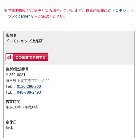
営業時間などは変更となる場合がございます。最新の情報は
ドコモショッ
プ／d garden
からご確認ください。
店舗名
ドコモショップ上尾店
住所/電話番号
〒362-0081
埼玉県上尾市壱丁目北6-11
TEL：
0120-296-360
TEL：
048-788-2493
営業時間
午前10時〜午後6時
定休日
無休