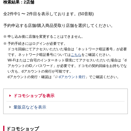
検索結果：2店舗
全2件中1 〜 2件目を表示しております。(50音順)
予約申込する店舗/購入商品受取り店舗を選択してください。
申し込み後に店舗を変更することはできません。
予約手続きにはログインが必要です。
ドコモ回線にてアクセスいただいた場合は「ネットワーク暗証番号」が必要
です。ネットワーク暗証番号については
こちら
をご確認ください。
Wi-Fiまたはご自宅のインターネット環境にてアクセスいただいた場合は「d
アカウントのID／パスワード」が必要です。ドコモの契約回線をお持ちでな
い方も、dアカウントの発行が可能です。
dアカウントの発行・確認は「
dアカウント発行
」でご確認ください。
ドコモショップを表示
量販店などを表示
ドコモショップ