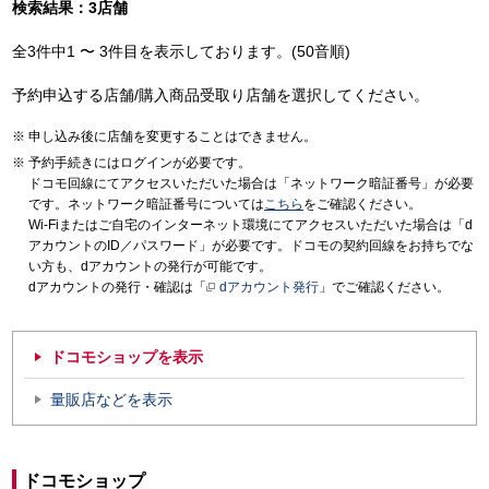
検索結果：3店舗
全3件中1 〜 3件目を表示しております。(50音順)
予約申込する店舗/購入商品受取り店舗を選択してください。
申し込み後に店舗を変更することはできません。
予約手続きにはログインが必要です。
ドコモ回線にてアクセスいただいた場合は「ネットワーク暗証番号」が必要
です。ネットワーク暗証番号については
こちら
をご確認ください。
Wi-Fiまたはご自宅のインターネット環境にてアクセスいただいた場合は「d
アカウントのID／パスワード」が必要です。ドコモの契約回線をお持ちでな
い方も、dアカウントの発行が可能です。
dアカウントの発行・確認は「
dアカウント発行
」でご確認ください。
ドコモショップを表示
量販店などを表示
ドコモショップ