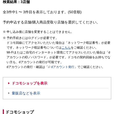
検索結果：3店舗
全3件中1 〜 3件目を表示しております。(50音順)
予約申込する店舗/購入商品受取り店舗を選択してください。
申し込み後に店舗を変更することはできません。
予約手続きにはログインが必要です。
ドコモ回線にてアクセスいただいた場合は「ネットワーク暗証番号」が必要
です。ネットワーク暗証番号については
こちら
をご確認ください。
Wi-Fiまたはご自宅のインターネット環境にてアクセスいただいた場合は「d
アカウントのID／パスワード」が必要です。ドコモの契約回線をお持ちでな
い方も、dアカウントの発行が可能です。
dアカウントの発行・確認は「
dアカウント発行
」でご確認ください。
ドコモショップを表示
量販店などを表示
ドコモショップ