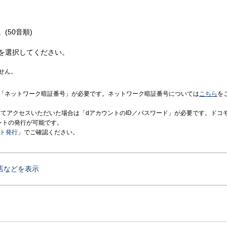
(50音順)
を選択してください。
せん。
「ネットワーク暗証番号」が必要です。ネットワーク暗証番号については
こちら
を
境にてアクセスいただいた場合は「dアカウントのID／パスワード」が必要です。ドコ
ントの発行が可能です。
ント発行
」でご確認ください。
店などを表示