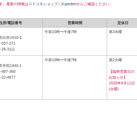
す。最新の情報は
ドコモショップ／d garden
からご確認ください。
住所/電話番号
営業時間
定休日
4
午前10時〜午後7時
第3水曜
白井2410-1
-557-271
-26-3111
4
午前10時〜午後7時
第2火曜
半田1940-1
-487-360
【臨時営業日の
-22-4877
お知らせ】
2026年8月11日
(火曜)