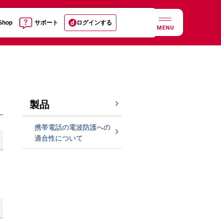
 Shop
サポート
ログインする
MENU
製品
携帯電話の電波防護への
適合性について