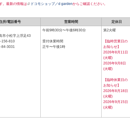
す。最新の情報は
ドコモショップ／d garden
からご確認ください。
住所/電話番号
営業時間
定休日
4
午前9時30分〜午後6時30分
第2火曜
島市小松字上浮足43
-156-810
受付休業時間
【臨時営業日の
-84-3031
正午〜午後1時
お知らせ】
2026年8月11日
(火曜)
2026年9月8日
(火曜)
【臨時休業日の
お知らせ】
2026年8月18日
(火曜)
2026年9月15日
(火曜)