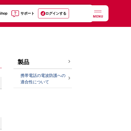
 Shop
サポート
ログインする
MENU
製品
携帯電話の電波防護への
適合性について