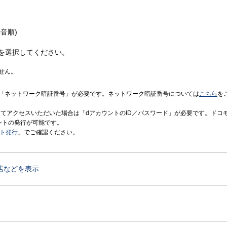
音順)
を選択してください。
せん。
「ネットワーク暗証番号」が必要です。ネットワーク暗証番号については
こちら
を
境にてアクセスいただいた場合は「dアカウントのID／パスワード」が必要です。ドコ
ントの発行が可能です。
ント発行
」でご確認ください。
店などを表示