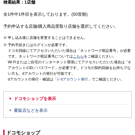
検索結果：1店舗
全1件中1件目を表示しております。(50音順)
予約申込する店舗/購入商品受取り店舗を選択してください。
申し込み後に店舗を変更することはできません。
予約手続きにはログインが必要です。
ドコモ回線にてアクセスいただいた場合は「ネットワーク暗証番号」が必要
です。ネットワーク暗証番号については
こちら
をご確認ください。
Wi-Fiまたはご自宅のインターネット環境にてアクセスいただいた場合は「d
アカウントのID／パスワード」が必要です。ドコモの契約回線をお持ちでな
い方も、dアカウントの発行が可能です。
dアカウントの発行・確認は「
dアカウント発行
」でご確認ください。
ドコモショップを表示
量販店などを表示
ドコモショップ