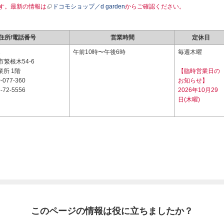
す。最新の情報は
ドコモショップ／d garden
からご確認ください。
住所/電話番号
営業時間
定休日
1
午前10時〜午後6時
毎週木曜
繁根木54-6
業所 1階
【臨時営業日の
-077-360
お知らせ】
-72-5556
2026年10月29
日(木曜)
このページの情報は役に立ちましたか？