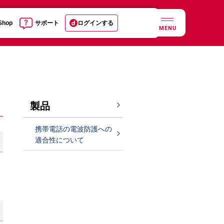
 Shop
サポート
ログインする
MENU
製品
携帯電話の電波防護への
適合性について