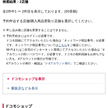
検索結果：2店舗
全2件中1 〜 2件目を表示しております。(50音順)
予約申込する店舗/購入商品受取り店舗を選択してください。
申し込み後に店舗を変更することはできません。
予約手続きにはログインが必要です。
ドコモ回線にてアクセスいただいた場合は「ネットワーク暗証番号」が必要
です。ネットワーク暗証番号については
こちら
をご確認ください。
Wi-Fiまたはご自宅のインターネット環境にてアクセスいただいた場合は「d
アカウントのID／パスワード」が必要です。ドコモの契約回線をお持ちでな
い方も、dアカウントの発行が可能です。
dアカウントの発行・確認は「
dアカウント発行
」でご確認ください。
ドコモショップを表示
量販店などを表示
ドコモショップ