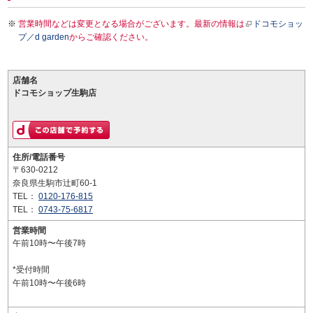
営業時間などは変更となる場合がございます。最新の情報は
ドコモショッ
プ／d garden
からご確認ください。
店舗名
ドコモショップ生駒店
住所/電話番号
〒630-0212
奈良県生駒市辻町60-1
TEL：
0120-176-815
TEL：
0743-75-6817
営業時間
午前10時〜午後7時
*受付時間
午前10時〜午後6時