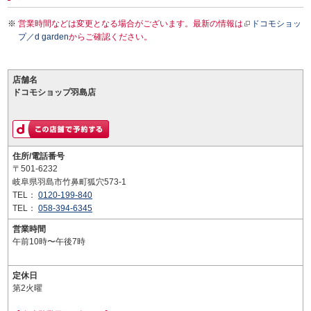
営業時間などは変更となる場合がございます。最新の情報は
ドコモショッ
プ／d garden
からご確認ください。
店舗名
ドコモショップ羽島店
住所/電話番号
〒501-6232
岐阜県羽島市竹鼻町狐穴573-1
TEL：
0120-199-840
TEL：
058-394-6345
営業時間
午前10時〜午後7時
定休日
第2火曜