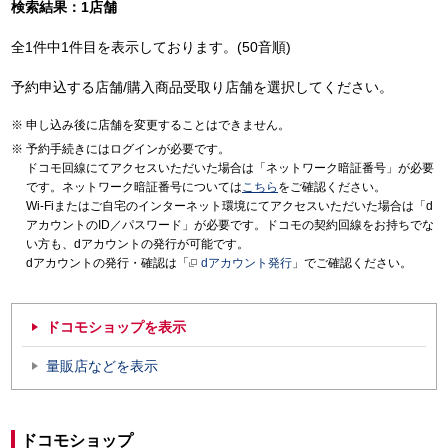
検索結果：1店舗
全1件中1件目を表示しております。(50音順)
予約申込する店舗/購入商品受取り店舗を選択してください。
申し込み後に店舗を変更することはできません。
予約手続きにはログインが必要です。
ドコモ回線にてアクセスいただいた場合は「ネットワーク暗証番号」が必要
です。ネットワーク暗証番号については
こちら
をご確認ください。
Wi-Fiまたはご自宅のインターネット環境にてアクセスいただいた場合は「d
アカウントのID／パスワード」が必要です。ドコモの契約回線をお持ちでな
い方も、dアカウントの発行が可能です。
dアカウントの発行・確認は「
dアカウント発行
」でご確認ください。
ドコモショップを表示
量販店などを表示
ドコモショップ