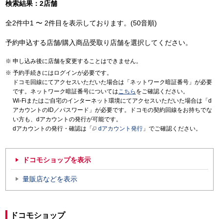
検索結果：2店舗
全2件中1 〜 2件目を表示しております。(50音順)
予約申込する店舗/購入商品受取り店舗を選択してください。
申し込み後に店舗を変更することはできません。
予約手続きにはログインが必要です。
ドコモ回線にてアクセスいただいた場合は「ネットワーク暗証番号」が必要
です。ネットワーク暗証番号については
こちら
をご確認ください。
Wi-Fiまたはご自宅のインターネット環境にてアクセスいただいた場合は「d
アカウントのID／パスワード」が必要です。ドコモの契約回線をお持ちでな
い方も、dアカウントの発行が可能です。
dアカウントの発行・確認は「
dアカウント発行
」でご確認ください。
ドコモショップを表示
量販店などを表示
ドコモショップ