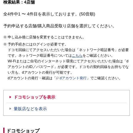
検索結果：4店舗
全4件中1 〜 4件目を表示しております。(50音順)
予約申込する店舗/購入商品受取り店舗を選択してください。
申し込み後に店舗を変更することはできません。
予約手続きにはログインが必要です。
ドコモ回線にてアクセスいただいた場合は「ネットワーク暗証番号」が必要
です。ネットワーク暗証番号については
こちら
をご確認ください。
Wi-Fiまたはご自宅のインターネット環境にてアクセスいただいた場合は「d
アカウントのID／パスワード」が必要です。ドコモの契約回線をお持ちでな
い方も、dアカウントの発行が可能です。
dアカウントの発行・確認は「
dアカウント発行
」でご確認ください。
ドコモショップを表示
量販店などを表示
ドコモショップ