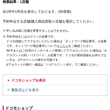
検索結果：1店舗
全1件中1件目を表示しております。(50音順)
予約申込する店舗/購入商品受取り店舗を選択してください。
申し込み後に店舗を変更することはできません。
予約手続きにはログインが必要です。
ドコモ回線にてアクセスいただいた場合は「ネットワーク暗証番号」が必要
です。ネットワーク暗証番号については
こちら
をご確認ください。
Wi-Fiまたはご自宅のインターネット環境にてアクセスいただいた場合は「d
アカウントのID／パスワード」が必要です。ドコモの契約回線をお持ちでな
い方も、dアカウントの発行が可能です。
dアカウントの発行・確認は「
dアカウント発行
」でご確認ください。
ドコモショップを表示
量販店などを表示
ドコモショップ