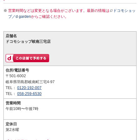
営業時間などは変更となる場合がございます。最新の情報は
ドコモショッ
プ／d garden
からご確認ください。
店舗名
ドコモショップ岐南三宅店
住所/電話番号
〒501-6002
岐阜県羽島郡岐南町三宅4-97
TEL：
0120-192-007
TEL：
058-259-6530
営業時間
午前10時〜午後7時
定休日
第2水曜