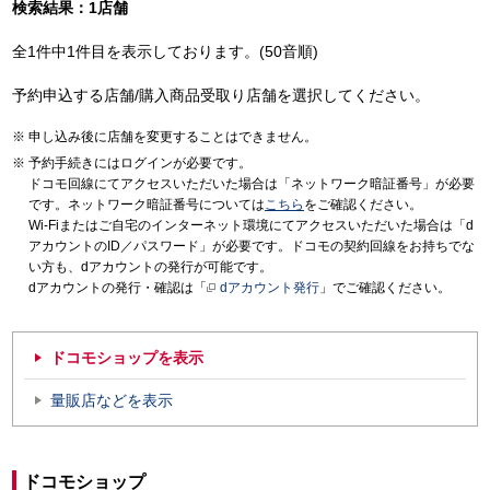
検索結果：1店舗
全1件中1件目を表示しております。(50音順)
予約申込する店舗/購入商品受取り店舗を選択してください。
申し込み後に店舗を変更することはできません。
予約手続きにはログインが必要です。
ドコモ回線にてアクセスいただいた場合は「ネットワーク暗証番号」が必要
です。ネットワーク暗証番号については
こちら
をご確認ください。
Wi-Fiまたはご自宅のインターネット環境にてアクセスいただいた場合は「d
アカウントのID／パスワード」が必要です。ドコモの契約回線をお持ちでな
い方も、dアカウントの発行が可能です。
dアカウントの発行・確認は「
dアカウント発行
」でご確認ください。
ドコモショップを表示
量販店などを表示
ドコモショップ