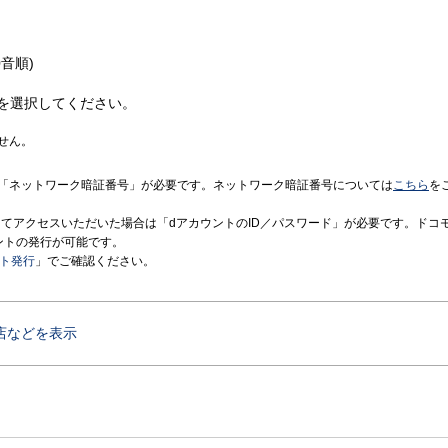
音順)
を選択してください。
せん。
「ネットワーク暗証番号」が必要です。ネットワーク暗証番号については
こちら
を
境にてアクセスいただいた場合は「dアカウントのID／パスワード」が必要です。ドコ
ントの発行が可能です。
ント発行
」でご確認ください。
店などを表示