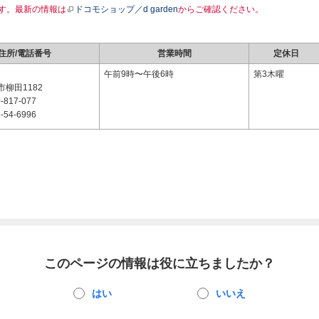
す。最新の情報は
ドコモショップ／d garden
からご確認ください。
住所/電話番号
営業時間
定休日
1
午前9時〜午後6時
第3木曜
柳田1182
-817-077
-54-6996
このページの情報は役に立ちましたか？
はい
いいえ