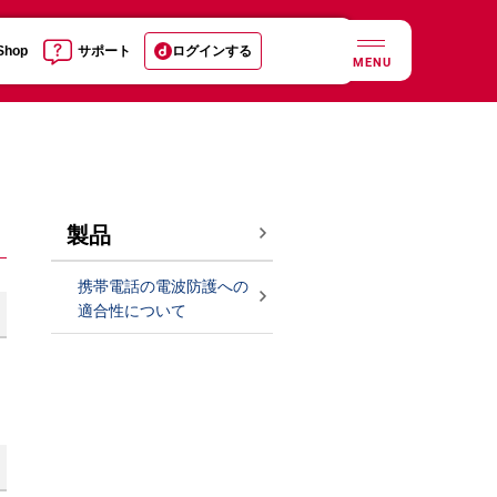
 Shop
サポート
ログインする
MENU
製品
携帯電話の電波防護への
適合性について