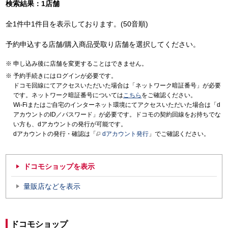
検索結果：1店舗
全1件中1件目を表示しております。(50音順)
予約申込する店舗/購入商品受取り店舗を選択してください。
申し込み後に店舗を変更することはできません。
予約手続きにはログインが必要です。
ドコモ回線にてアクセスいただいた場合は「ネットワーク暗証番号」が必要
です。ネットワーク暗証番号については
こちら
をご確認ください。
Wi-Fiまたはご自宅のインターネット環境にてアクセスいただいた場合は「d
アカウントのID／パスワード」が必要です。ドコモの契約回線をお持ちでな
い方も、dアカウントの発行が可能です。
dアカウントの発行・確認は「
dアカウント発行
」でご確認ください。
ドコモショップを表示
量販店などを表示
ドコモショップ