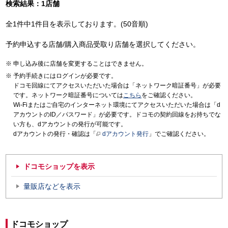
検索結果：1店舗
全1件中1件目を表示しております。(50音順)
予約申込する店舗/購入商品受取り店舗を選択してください。
申し込み後に店舗を変更することはできません。
予約手続きにはログインが必要です。
ドコモ回線にてアクセスいただいた場合は「ネットワーク暗証番号」が必要
です。ネットワーク暗証番号については
こちら
をご確認ください。
Wi-Fiまたはご自宅のインターネット環境にてアクセスいただいた場合は「d
アカウントのID／パスワード」が必要です。ドコモの契約回線をお持ちでな
い方も、dアカウントの発行が可能です。
dアカウントの発行・確認は「
dアカウント発行
」でご確認ください。
ドコモショップを表示
量販店などを表示
ドコモショップ