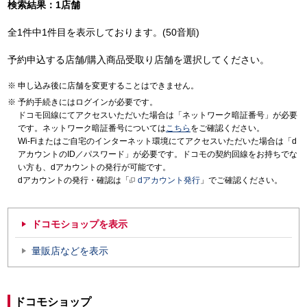
検索結果：1店舗
全1件中1件目を表示しております。(50音順)
予約申込する店舗/購入商品受取り店舗を選択してください。
申し込み後に店舗を変更することはできません。
予約手続きにはログインが必要です。
ドコモ回線にてアクセスいただいた場合は「ネットワーク暗証番号」が必要
です。ネットワーク暗証番号については
こちら
をご確認ください。
Wi-Fiまたはご自宅のインターネット環境にてアクセスいただいた場合は「d
アカウントのID／パスワード」が必要です。ドコモの契約回線をお持ちでな
い方も、dアカウントの発行が可能です。
dアカウントの発行・確認は「
dアカウント発行
」でご確認ください。
ドコモショップを表示
量販店などを表示
ドコモショップ