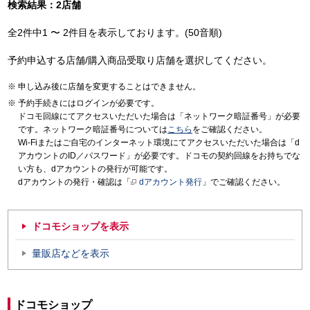
検索結果：2店舗
全2件中1 〜 2件目を表示しております。(50音順)
予約申込する店舗/購入商品受取り店舗を選択してください。
申し込み後に店舗を変更することはできません。
予約手続きにはログインが必要です。
ドコモ回線にてアクセスいただいた場合は「ネットワーク暗証番号」が必要
です。ネットワーク暗証番号については
こちら
をご確認ください。
Wi-Fiまたはご自宅のインターネット環境にてアクセスいただいた場合は「d
アカウントのID／パスワード」が必要です。ドコモの契約回線をお持ちでな
い方も、dアカウントの発行が可能です。
dアカウントの発行・確認は「
dアカウント発行
」でご確認ください。
ドコモショップを表示
量販店などを表示
ドコモショップ