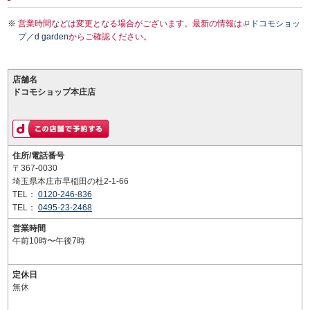
営業時間などは変更となる場合がございます。最新の情報は
ドコモショッ
プ／d garden
からご確認ください。
店舗名
ドコモショップ本庄店
住所/電話番号
〒367-0030
埼玉県本庄市早稲田の杜2-1-66
TEL：
0120-246-836
TEL：
0495-23-2468
営業時間
午前10時〜午後7時
定休日
無休