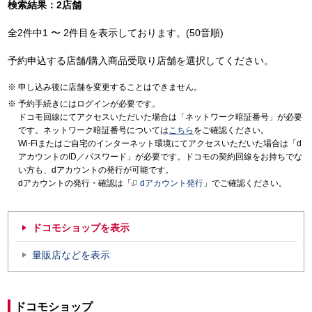
検索結果：2店舗
全2件中1 〜 2件目を表示しております。(50音順)
予約申込する店舗/購入商品受取り店舗を選択してください。
申し込み後に店舗を変更することはできません。
予約手続きにはログインが必要です。
ドコモ回線にてアクセスいただいた場合は「ネットワーク暗証番号」が必要
です。ネットワーク暗証番号については
こちら
をご確認ください。
Wi-Fiまたはご自宅のインターネット環境にてアクセスいただいた場合は「d
アカウントのID／パスワード」が必要です。ドコモの契約回線をお持ちでな
い方も、dアカウントの発行が可能です。
dアカウントの発行・確認は「
dアカウント発行
」でご確認ください。
ドコモショップを表示
量販店などを表示
ドコモショップ