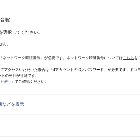
音順)
を選択してください。
せん。
「ネットワーク暗証番号」が必要です。ネットワーク暗証番号については
こちら
を
境にてアクセスいただいた場合は「dアカウントのID／パスワード」が必要です。ドコ
ントの発行が可能です。
ント発行
」でご確認ください。
店などを表示