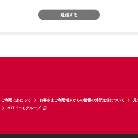
送信する
トご利用にあたって
お客さまご利用端末からの情報の外部送信について
見
NTTドコモグループ