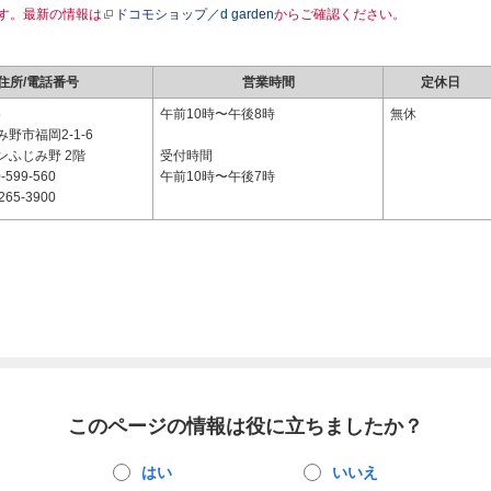
す。最新の情報は
ドコモショップ／d garden
からご確認ください。
住所/電話番号
営業時間
定休日
5
午前10時〜午後8時
無休
野市福岡2-1-6
ンふじみ野 2階
受付時間
-599-560
午前10時〜午後7時
265-3900
このページの情報は役に立ちましたか？
はい
いいえ