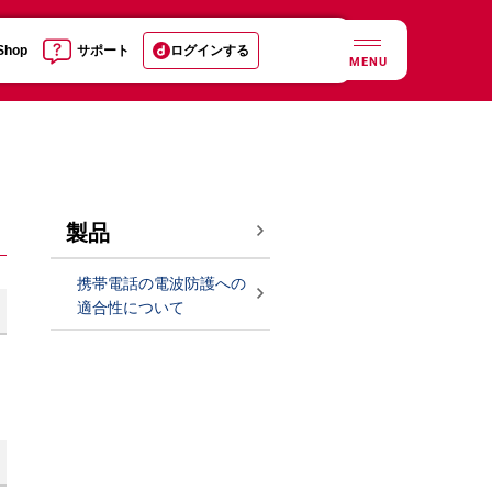
 Shop
サポート
ログインする
MENU
製品
携帯電話の電波防護への
適合性について