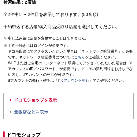
検索結果：2店舗
全2件中1 〜 2件目を表示しております。(50音順)
予約申込する店舗/購入商品受取り店舗を選択してください。
申し込み後に店舗を変更することはできません。
予約手続きにはログインが必要です。
ドコモ回線にてアクセスいただいた場合は「ネットワーク暗証番号」が必要
です。ネットワーク暗証番号については
こちら
をご確認ください。
Wi-Fiまたはご自宅のインターネット環境にてアクセスいただいた場合は「d
アカウントのID／パスワード」が必要です。ドコモの契約回線をお持ちでな
い方も、dアカウントの発行が可能です。
dアカウントの発行・確認は「
dアカウント発行
」でご確認ください。
ドコモショップを表示
量販店などを表示
ドコモショップ