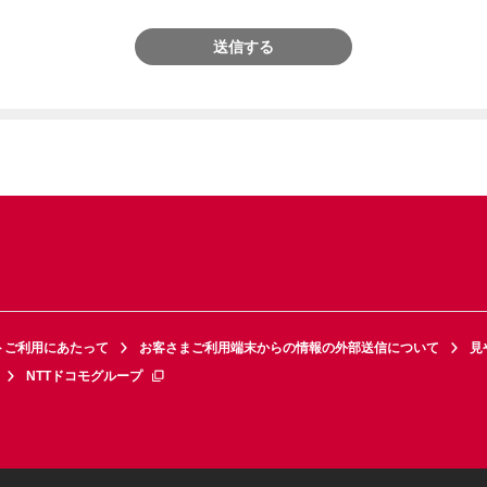
送信する
トご利用にあたって
お客さまご利用端末からの情報の外部送信について
見
NTTドコモグループ