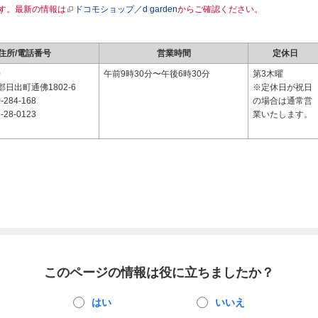
す。最新の情報は
ドコモショップ／d garden
からご確認ください。
住所/電話番号
営業時間
定休日
0
午前9時30分〜午後6時30分
第3木曜
日出町通佛1802-6
※定休日が祝日
-284-168
の場合は通常営
-28-0123
業いたします。
このページの情報は役に立ちましたか？
はい
いいえ