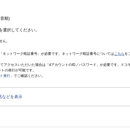
音順)
を選択してください。
せん。
「ネットワーク暗証番号」が必要です。ネットワーク暗証番号については
こちら
を
境にてアクセスいただいた場合は「dアカウントのID／パスワード」が必要です。ドコ
ントの発行が可能です。
ント発行
」でご確認ください。
店などを表示