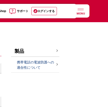
 Shop
サポート
ログインする
MENU
製品
携帯電話の電波防護への
適合性について