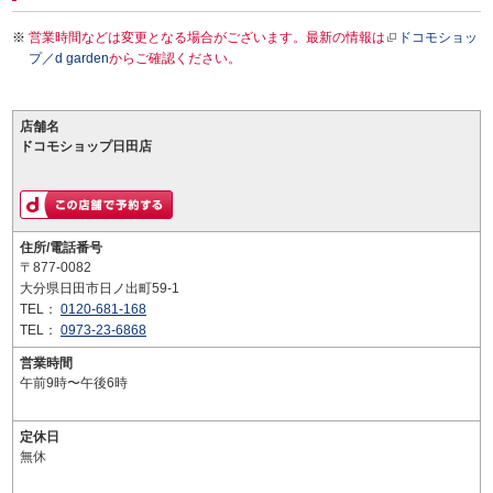
営業時間などは変更となる場合がございます。最新の情報は
ドコモショッ
プ／d garden
からご確認ください。
店舗名
ドコモショップ日田店
住所/電話番号
〒877-0082
大分県日田市日ノ出町59-1
TEL：
0120-681-168
TEL：
0973-23-6868
営業時間
午前9時〜午後6時
定休日
無休