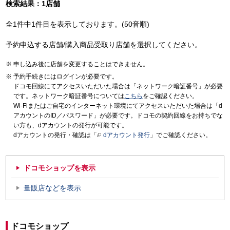
検索結果：1店舗
全1件中1件目を表示しております。(50音順)
予約申込する店舗/購入商品受取り店舗を選択してください。
申し込み後に店舗を変更することはできません。
予約手続きにはログインが必要です。
ドコモ回線にてアクセスいただいた場合は「ネットワーク暗証番号」が必要
です。ネットワーク暗証番号については
こちら
をご確認ください。
Wi-Fiまたはご自宅のインターネット環境にてアクセスいただいた場合は「d
アカウントのID／パスワード」が必要です。ドコモの契約回線をお持ちでな
い方も、dアカウントの発行が可能です。
dアカウントの発行・確認は「
dアカウント発行
」でご確認ください。
ドコモショップを表示
量販店などを表示
ドコモショップ