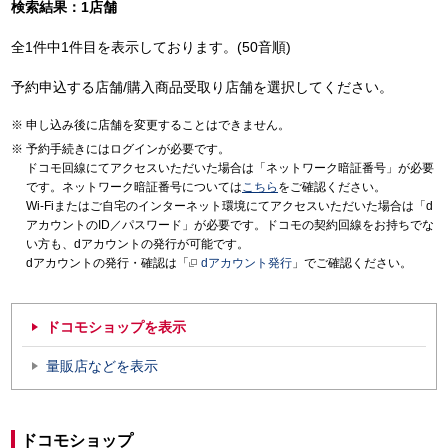
検索結果：1店舗
全1件中1件目を表示しております。(50音順)
予約申込する店舗/購入商品受取り店舗を選択してください。
申し込み後に店舗を変更することはできません。
予約手続きにはログインが必要です。
ドコモ回線にてアクセスいただいた場合は「ネットワーク暗証番号」が必要
です。ネットワーク暗証番号については
こちら
をご確認ください。
Wi-Fiまたはご自宅のインターネット環境にてアクセスいただいた場合は「d
アカウントのID／パスワード」が必要です。ドコモの契約回線をお持ちでな
い方も、dアカウントの発行が可能です。
dアカウントの発行・確認は「
dアカウント発行
」でご確認ください。
ドコモショップを表示
量販店などを表示
ドコモショップ