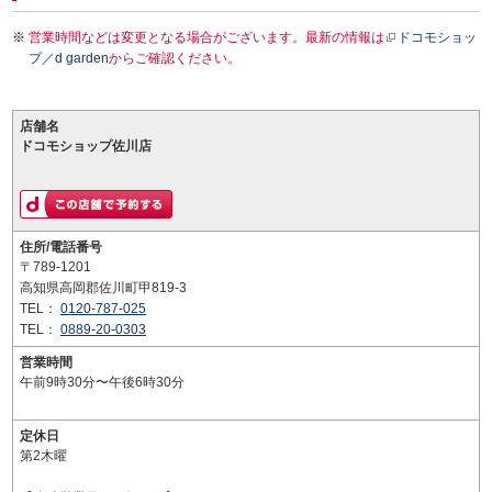
営業時間などは変更となる場合がございます。最新の情報は
ドコモショッ
プ／d garden
からご確認ください。
店舗名
ドコモショップ佐川店
住所/電話番号
〒789-1201
高知県高岡郡佐川町甲819-3
TEL：
0120-787-025
TEL：
0889-20-0303
営業時間
午前9時30分〜午後6時30分
定休日
第2木曜