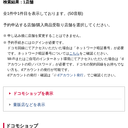
検索結果：1店舗
全1件中1件目を表示しております。(50音順)
予約申込する店舗/購入商品受取り店舗を選択してください。
申し込み後に店舗を変更することはできません。
予約手続きにはログインが必要です。
ドコモ回線にてアクセスいただいた場合は「ネットワーク暗証番号」が必要
です。ネットワーク暗証番号については
こちら
をご確認ください。
Wi-Fiまたはご自宅のインターネット環境にてアクセスいただいた場合は「d
アカウントのID／パスワード」が必要です。ドコモの契約回線をお持ちでな
い方も、dアカウントの発行が可能です。
dアカウントの発行・確認は「
dアカウント発行
」でご確認ください。
ドコモショップを表示
量販店などを表示
ドコモショップ