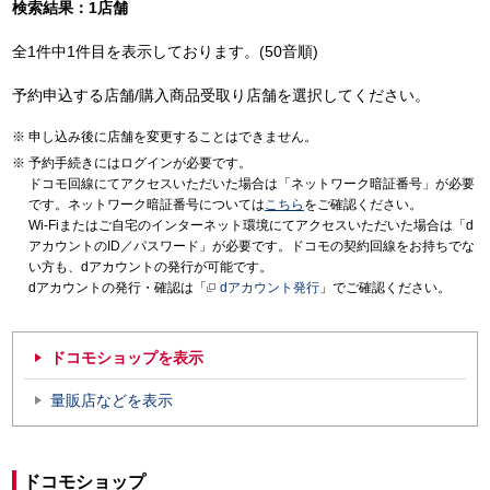
検索結果：1店舗
全1件中1件目を表示しております。(50音順)
予約申込する店舗/購入商品受取り店舗を選択してください。
申し込み後に店舗を変更することはできません。
予約手続きにはログインが必要です。
ドコモ回線にてアクセスいただいた場合は「ネットワーク暗証番号」が必要
です。ネットワーク暗証番号については
こちら
をご確認ください。
Wi-Fiまたはご自宅のインターネット環境にてアクセスいただいた場合は「d
アカウントのID／パスワード」が必要です。ドコモの契約回線をお持ちでな
い方も、dアカウントの発行が可能です。
dアカウントの発行・確認は「
dアカウント発行
」でご確認ください。
ドコモショップを表示
量販店などを表示
ドコモショップ