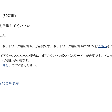
(50音順)
を選択してください。
せん。
「ネットワーク暗証番号」が必要です。ネットワーク暗証番号については
こちら
を
境にてアクセスいただいた場合は「dアカウントのID／パスワード」が必要です。ドコ
ントの発行が可能です。
ント発行
」でご確認ください。
店などを表示