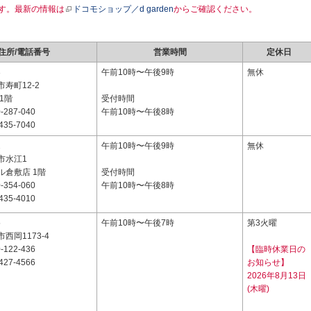
す。最新の情報は
ドコモショップ／d garden
からご確認ください。
住所/電話番号
営業時間
定休日
3
午前10時〜午後9時
無休
寿町12-2
1階
受付時間
-287-040
午前10時〜午後8時
435-7040
2
午前10時〜午後9時
無休
市水江1
ル倉敷店 1階
受付時間
-354-060
午前10時〜午後8時
435-4010
5
午前10時〜午後7時
第3火曜
西岡1173-4
-122-436
【臨時休業日の
427-4566
お知らせ】
2026年8月13日
(木曜)