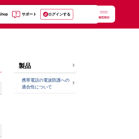
 Shop
サポート
ログインする
MENU
製品
携帯電話の電波防護への
適合性について