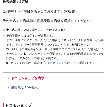
検索結果：4店舗
全4件中1 〜 4件目を表示しております。(50音順)
予約申込する店舗/購入商品受取り店舗を選択してください。
申し込み後に店舗を変更することはできません。
予約手続きにはログインが必要です。
ドコモ回線にてアクセスいただいた場合は「ネットワーク暗証番号」が必要
です。ネットワーク暗証番号については
こちら
をご確認ください。
Wi-Fiまたはご自宅のインターネット環境にてアクセスいただいた場合は「d
アカウントのID／パスワード」が必要です。ドコモの契約回線をお持ちでな
い方も、dアカウントの発行が可能です。
dアカウントの発行・確認は「
dアカウント発行
」でご確認ください。
ドコモショップを表示
量販店などを表示
ドコモショップ