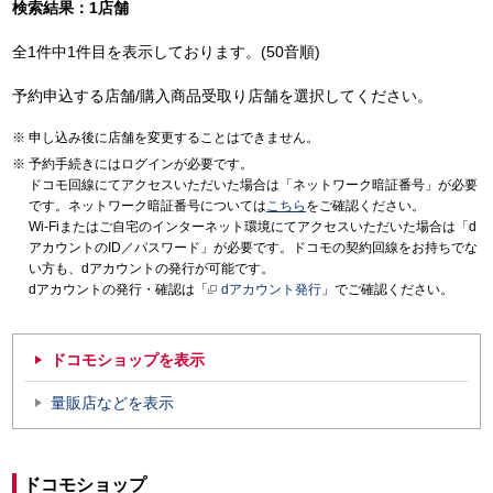
検索結果：1店舗
全1件中1件目を表示しております。(50音順)
予約申込する店舗/購入商品受取り店舗を選択してください。
申し込み後に店舗を変更することはできません。
予約手続きにはログインが必要です。
ドコモ回線にてアクセスいただいた場合は「ネットワーク暗証番号」が必要
です。ネットワーク暗証番号については
こちら
をご確認ください。
Wi-Fiまたはご自宅のインターネット環境にてアクセスいただいた場合は「d
アカウントのID／パスワード」が必要です。ドコモの契約回線をお持ちでな
い方も、dアカウントの発行が可能です。
dアカウントの発行・確認は「
dアカウント発行
」でご確認ください。
ドコモショップを表示
量販店などを表示
ドコモショップ