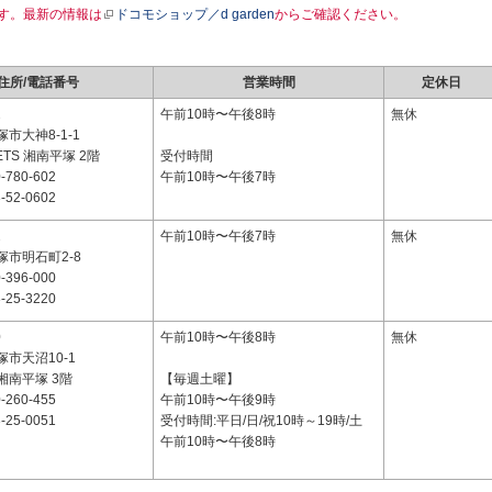
す。最新の情報は
ドコモショップ／d garden
からご確認ください。
住所/電話番号
営業時間
定休日
2
午前10時〜午後8時
無休
市大神8-1-1
LETS 湘南平塚 2階
受付時間
-780-602
午前10時〜午後7時
-52-0602
2
午前10時〜午後7時
無休
市明石町2-8
-396-000
-25-3220
0
午前10時〜午後8時
無休
市天沼10-1
湘南平塚 3階
【毎週土曜】
-260-455
午前10時〜午後9時
-25-0051
受付時間:平日/日/祝10時～19時/土
午前10時〜午後8時