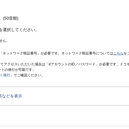
(50音順)
を選択してください。
せん。
「ネットワーク暗証番号」が必要です。ネットワーク暗証番号については
こちら
を
境にてアクセスいただいた場合は「dアカウントのID／パスワード」が必要です。ドコ
ントの発行が可能です。
ント発行
」でご確認ください。
店などを表示