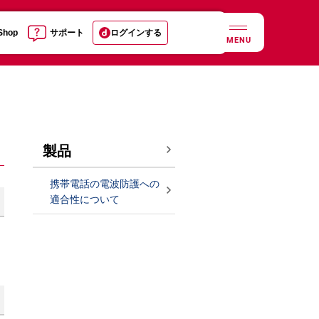
 Shop
サポート
ログインする
MENU
製品
携帯電話の電波防護への
適合性について