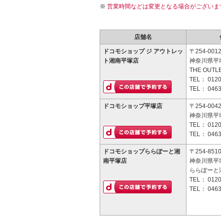
営業時間などは変更となる場合がございま
店舗名
ドコモショップ ジ アウトレッ
〒254-001
ト湘南平塚店
神奈川県平塚
THE OUT
TEL：
0120
TEL：
0463
ドコモショップ平塚店
〒254-004
神奈川県平塚
TEL：
0120
TEL：
0463
ドコモショップららぽーと湘
〒254-851
南平塚店
神奈川県平塚
ららぽーと
TEL：
0120
TEL：
0463