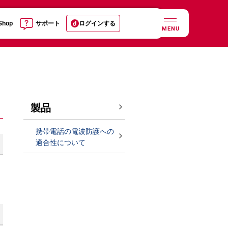
 Shop
サポート
ログインする
MENU
製品
携帯電話の電波防護への
適合性について