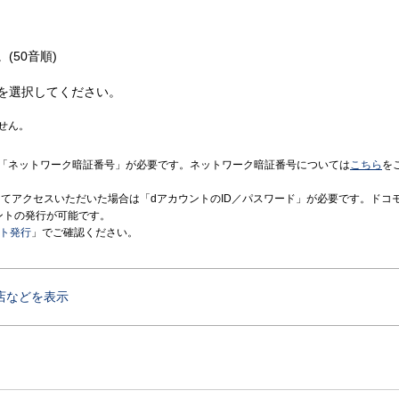
(50音順)
を選択してください。
せん。
「ネットワーク暗証番号」が必要です。ネットワーク暗証番号については
こちら
を
境にてアクセスいただいた場合は「dアカウントのID／パスワード」が必要です。ドコ
ントの発行が可能です。
ント発行
」でご確認ください。
店などを表示