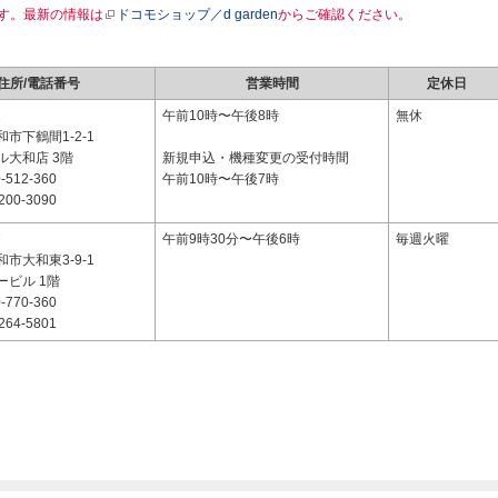
す。最新の情報は
ドコモショップ／d garden
からご確認ください。
住所/電話番号
営業時間
定休日
1
午前10時〜午後8時
無休
市下鶴間1-2-1
ル大和店 3階
新規申込・機種変更の受付時間
-512-360
午前10時〜午後7時
200-3090
7
午前9時30分〜午後6時
毎週火曜
市大和東3-9-1
ービル 1階
-770-360
264-5801