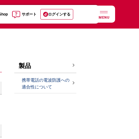
 Shop
サポート
ログインする
MENU
製品
携帯電話の電波防護への
適合性について