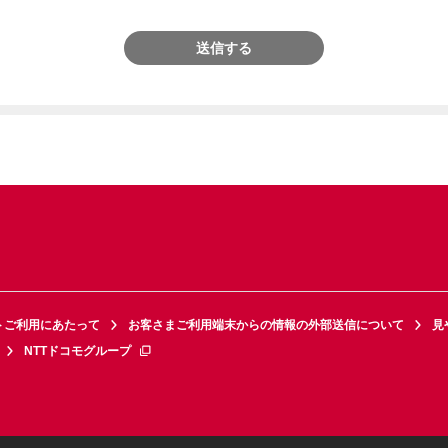
送信する
トご利用にあたって
お客さまご利用端末からの情報の外部送信について
見
NTTドコモグループ