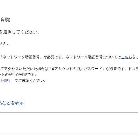
音順)
を選択してください。
せん。
「ネットワーク暗証番号」が必要です。ネットワーク暗証番号については
こちら
を
境にてアクセスいただいた場合は「dアカウントのID／パスワード」が必要です。ドコ
ントの発行が可能です。
ント発行
」でご確認ください。
店などを表示