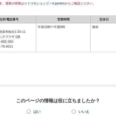
す。最新の情報は
ドコモショップ／d garden
からご確認ください。
住所/電話番号
営業時間
定休日
2
午前10時〜午後6時
無休
原市桜台1-20-11
ングプラザ 1階
-882-360
-75-8021
このページの情報は役に立ちましたか？
はい
いいえ