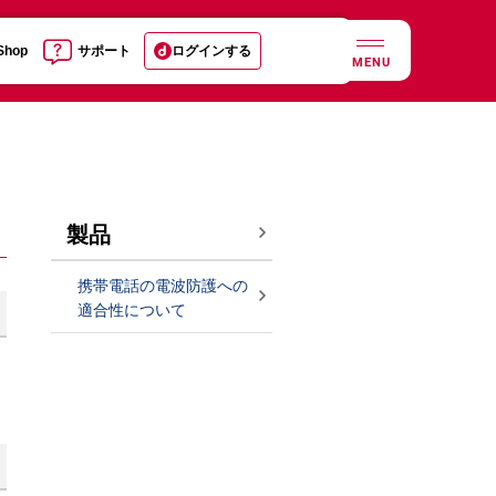
 Shop
サポート
ログインする
MENU
製品
携帯電話の電波防護への
適合性について