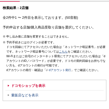
検索結果：2店舗
全2件中1 〜 2件目を表示しております。(50音順)
予約申込する店舗/購入商品受取り店舗を選択してください。
申し込み後に店舗を変更することはできません。
予約手続きにはログインが必要です。
ドコモ回線にてアクセスいただいた場合は「ネットワーク暗証番号」が必要
です。ネットワーク暗証番号については
こちら
をご確認ください。
Wi-Fiまたはご自宅のインターネット環境にてアクセスいただいた場合は「d
アカウントのID／パスワード」が必要です。ドコモの契約回線をお持ちでな
い方も、dアカウントの発行が可能です。
dアカウントの発行・確認は「
dアカウント発行
」でご確認ください。
ドコモショップを表示
量販店などを表示