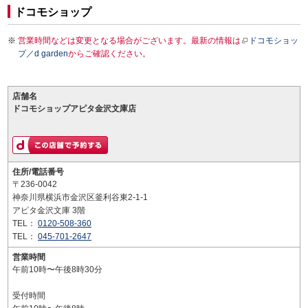
ドコモショップ
営業時間などは変更となる場合がございます。最新の情報は
ドコモショッ
プ／d garden
からご確認ください。
店舗名
ドコモショップアピタ金沢文庫店
住所/電話番号
〒236-0042
神奈川県横浜市金沢区釜利谷東2-1-1
アピタ金沢文庫 3階
TEL：
0120-508-360
TEL：
045-701-2647
営業時間
午前10時〜午後8時30分
受付時間